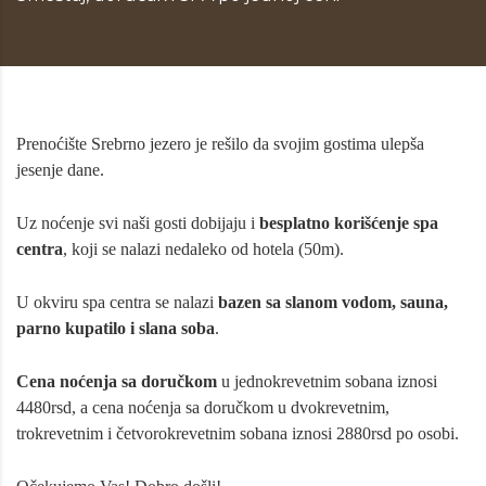
Prenoćište Srebrno jezero je rešilo da svojim gostima ulepša
jesenje dane.
Uz noćenje svi naši gosti dobijaju i
besplatno korišćenje spa
centra
, koji se nalazi nedaleko od hotela (50m).
U okviru spa centra se nalazi
bazen sa slanom vodom, sauna,
parno kupatilo i slana soba
.
Cena noćenja sa doručkom
u jednokrevetnim sobana iznosi
4480rsd,
a cena noćenja sa doručkom u dvokrevetnim,
trokrevetnim i četvorokrevetnim sobana iznosi 2880rsd po osobi.