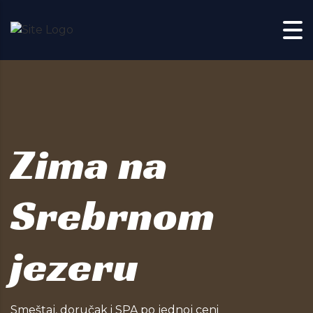
Skip to content
Zima na
Srebrnom
jezeru
Smeštaj, doručak i SPA po jednoj ceni