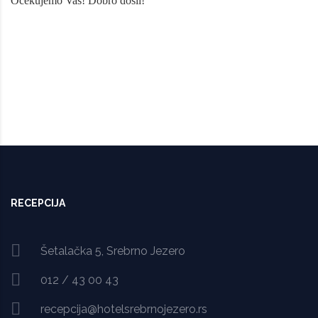
Očekujemo Vas! Dobro došli!
1
OF
12
RECEPCIJA
Šetalačka 5, Srebrno Jezero
012 / 43 00 43
recepcija@hotelsrebrnojezero.rs