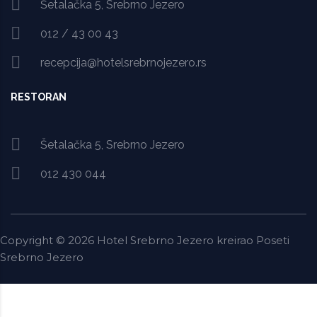
Šetalačka 5, Srebrno Jezero
012 / 43 00 43
recepcija@hotelsrebrnojezero.rs
RESTORAN
Šetalačka 5, Srebrno Jezero
012 430 044
Copyright ©
2026
Hotel Srebrno Jezero kreirao
Poseti
Srebrno Jezero